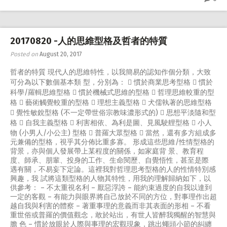
20170820 -人的思維型格及哲者的特質
Posted on
August 20, 2017
哲者的特質 現代人的思維特性，以我簡易的認知作個分類，大致
可分為以下數個基本類 型，分別為：  慣於商業思考型格  慣於
科學/羅輯思維型格  慣於機械式思維的型格  哲理思維較重的型
格  藝術觸覺較重的型格  理想主義型格  犬儒執著的思維型格
 覺性敏銳型格 (不一定帶世俗宗教味濃形式的)  思想平淡隨和型
格  自我主義型格  利害相依、為利是圖、見風駛艃型格  小人
物 (小男人/小公主) 型格  普羅大眾型格  當然，還有多方組成多
元兼備的型格，視乎其分佈比重多寡。 形成這些思維/性情型格的
背景，亦與個人發展帶上某程度的關係，如家庭背 景、教育程
度、師承、朋輩、投身的工作、生命閱歷、自覺悟性，甚至是際
遇有關，不易妄下定論。這裡我對哲理思考型格的人的性情特別感
興趣，我 試將這類型格的人物其特性，用我的理解歸納如下，以
供參考： – 不太重視名利 – 厭惡浮誇 – 能約束過度的自我以達到
一定的客觀 – 有能力與眼界將自己放於不同的方位，對事理作出超
越自我與利害的體察 – 著重事理的意義而非其表面的形相 – 不看
重世俗或普羅的價值觀念，敢於站出，有世人皆醉我獨醒的智慧與
膽 色 – 慣於放眼於人際與事理的宏觀現象，跳出蠅頭小節的糾纏