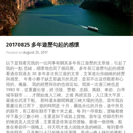
RW 2.0
Places
Special
Frequently Asked Questions
20170825 多年遊歷勾起的感懷
Hme Page
Posted on
August 25, 2017
HFD
以下是我看完我的一位同事有關其多年長江遊歷的文章後，引起了
我的一點 思緒，感懷地也寫了個回應。 多年長江遊歷勾起的感懷
看過你寫過去 30 多年多次長江遊的文章，文筆道出你細緻的經歷
與感受。 年青小夥子缺乏那歲月的見證，是寫不出這些觀察和心
得的。佩服。 我的經歷與你的也很近似。我第一次過三峽也是
1983 年，從重慶出發，經 涪陵、豐都、忠縣、萬縣、奉節、白帝
城等縣市 ….，才開始進入三峽。之後 再經宜昌，入江漢大平原，
最後在武漢下船。 那時還未聽聞興建三峽大壩的消息。當年我自
重慶沿長江而下，遊的時間是 十月，屬低水位的月份，途中所見
的縣市，長冮都在縣市下數十米之處。每 到一停靠點，渡輪都會
停下最少三數小時，主要是卸下或裝上貨物。當年這 些縣市對外
的物資及人流交通，主要還是依靠這些渡輪。最後一個傍晚，船
會在奉節停一個晚上，待天明才進入凶險水急的峽區。 每到要停
靠的縣市，只見數以十計的挑夫排著隊，形成一條人鏈似的將船上