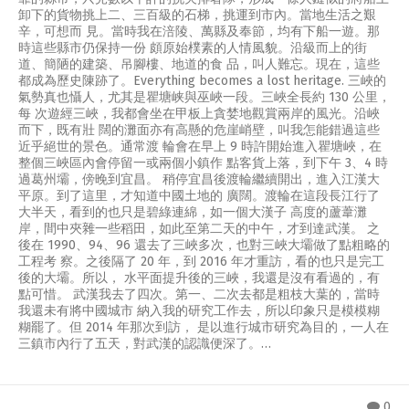
卸下的貨物挑上二、三百級的石梯，挑運到市內。當地生活之艱
辛，可想而 見。當時我在涪陵、萬縣及奉節，均有下船一遊。那
時這些縣市仍保持一份 頗原始樸素的人情風貌。沿級而上的街
道、簡陋的建築、吊腳樓、地道的食 品，叫人難忘。現在，這些
都成為歷史陳跡了。Everything becomes a lost heritage. 三峽的
氣勢真也懾人，尤其是瞿塘峡與巫峽一段。三峽全長約 130 公里，
每 次遊經三峽，我都會坐在甲板上貪婪地觀賞兩岸的風光。沿峽
而下，既有壯 闊的灘面亦有高懸的危崖峭壁，叫我怎能錯過這些
近乎絕世的景色。通常渡 輪會在早上 9 時許開始進入瞿塘峽，在
整個三峽區內會停留一或兩個小鎮作 點客貨上落，到下午 3、4 時
過葛州壩，傍晚到宜昌。 稍停宜昌後渡輪繼續開出，進入江漢大
平原。到了這里，才知道中國土地的 廣闊。渡輪在這段長江行了
大半天，看到的也只是碧綠連綿，如一個大漢子 高度的蘆葦灘
岸，間中夾雜一些稻田，如此至第二天的中午，才到達武漢。 之
後在 1990、94、96 還去了三峽多次，也對三峽大壩做了點粗略的
工程考 察。之後隔了 20 年，到 2016 年才重訪，看的也只是完工
後的大壩。所以， 水平面提升後的三峽，我還是沒有看過的，有
點可惜。 武漢我去了四次。第一、二次去都是粗枝大葉的，當時
我還未有將中國城市 納入我的研究工作去，所以印象只是模模糊
糊罷了。但 2014 年那次到訪， 是以進行城市研究為目的，一人在
三鎮市內行了五天，對武漢的認識便深了。…
0