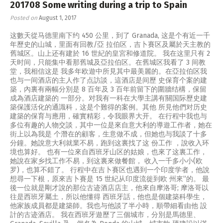
201708 Some writing during a trip to Spain
Posted on
August 1, 2017
这數天從马德里南下约 450 公里，到了 Granada, 这是个有近一千
年歷史的山城，里面有回教/亞 拉伯区，吉卜賽区及屬於天主教的
舊城区。山上还有建於 16 世紀的皇宮和修道院。 我在这里只有 2
天时间，只能集中看那舊城及亞拉伯区。在舊城区我看了 3 间教
堂，我相信这是 我多年欧遊中所見其中最美麗的。在亞拉伯区我
也与一间酒店的主人作了点訪談，這酒店是间歷 史保育个案的建
築，內裏有兩幅分別是 8 百年及 3 百年前留下的圍牆结構，保留
成為酒店建築的 一部分。对我有一科在大學主講有關国际歷史建
築保護活化的通識科，这是个難得的案例。其他 所見他們对历史
建築的保育与應用，確實精彩，令我眼界大开。 在行程中我也与
多位有趣的人物交談，其中一位是來自意大利的導遊工作者，她在
街上以為我是 个潛在的顧客，生意做不成，但她也与我談了十多
分鐘。她說意大利就業不易，跑到这裏找了这 份工作 ，說收入环
境也算好。 也有一位來自西班牙山区的姑娘，也來了这裏工作，
她說在家乡找工作不易，到这裏來做餐館， 收入一千多小小(欧
罗)，也算不錯了。 行程中在吉卜賽区也遇到一个印度学者，他說
想尋一下根，原來吉卜賽是 15 世紀从印度流徙到欧 州來”的。 最
後一位就是剛才說的那位古迹酒店店主，他來自摩洛哥; 摩洛哥以
往是西班牙屬土，所以他懂得 西班牙話，他也是個建築科學生，
他家族成員都是建築師。我也与他談了半小時，順帶細看由他 設
計的古迹酒店。 我在西班牙遊歷了三個城市，分別是馬德里、