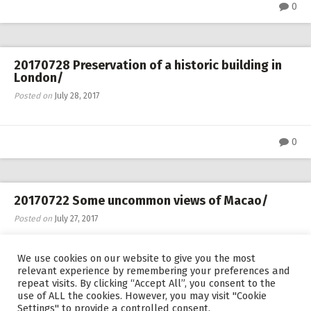
0
20170728 Preservation of a historic building in
London/
Posted on
July 28, 2017
0
20170722 Some uncommon views of Macao/
Posted on
July 27, 2017
We use cookies on our website to give you the most
0
relevant experience by remembering your preferences and
repeat visits. By clicking “Accept All”, you consent to the
use of ALL the cookies. However, you may visit "Cookie
Posts
Settings" to provide a controlled consent.
OLDER POSTS