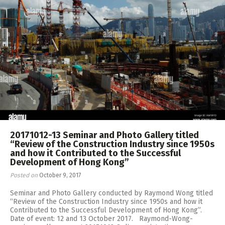
RW 2.0
Places
Special
Frequently Asked Questions
Hme Page
HFD
20171012-13 Seminar and Photo Gallery titled
“Review of the Construction Industry since 1950s
and how it Contributed to the Successful
Development of Hong Kong”
Posted on
October 9, 2017
Seminar and Photo Gallery conducted by Raymond Wong titled
“Review of the Construction Industry since 1950s and how it
Contributed to the Successful Development of Hong Kong”.
Date of event: 12 and 13 October 2017. Raymond-Wong-