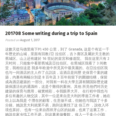
201708 Some writing during a trip to Spain
Posted on
August 1, 2017
这數天從马德里南下约 450 公里，到了 Granada, 这是个有近一千
年歷史的山城，里面有回教/亞 拉伯区，吉卜賽区及屬於天主教的
舊城区。山上还有建於 16 世紀的皇宮和修道院。 我在这里只有 2
天时间，只能集中看那舊城及亞拉伯区。在舊城区我看了 3 间教
堂，我相信这是 我多年欧遊中所見其中最美麗的。在亞拉伯区我
也与一间酒店的主人作了点訪談，這酒店是间歷 史保育个案的建
築，內裏有兩幅分別是 8 百年及 3 百年前留下的圍牆结構，保留
成為酒店建築的 一部分。对我有一科在大學主講有關国际歷史建
築保護活化的通識科，这是个難得的案例。其他 所見他們对历史
建築的保育与應用，確實精彩，令我眼界大开。 在行程中我也与
多位有趣的人物交談，其中一位是來自意大利的導遊工作者，她在
街上以為我是 个潛在的顧客，生意做不成，但她也与我談了十多
分鐘。她說意大利就業不易，跑到这裏找了这 份工作 ，說收入环
境也算好。 也有一位來自西班牙山区的姑娘，也來了这裏工作，
她說在家乡找工作不易，到这裏來做餐館， 收入一千多小小(欧