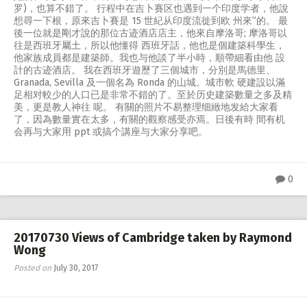
罗)，也算不錯了。 行程中在吉卜賽区也遇到一个印度学者，他說
想尋一下根，原來吉卜賽是 15 世紀从印度流徙到欧 州來”的。 最
後一位就是剛才說的那位古迹酒店店主，他來自摩洛哥; 摩洛哥以
往是西班牙屬土，所以他懂得 西班牙話，他也是個建築科學生，
他家族成員都是建築師。我也与他談了半小時，順帶細看由他 設
計的古迹酒店。 我在西班牙遊歷了三個城市，分別是馬德里、
Granada, Sevilla 及一個名為 Ronda 的山城。城市軟 硬建設以滿
足相对較少的人口已是非常不錯的了。至於历史建築數量之多及精
美，更是教人神往 呢。 有關的照片不易整理细緻地发給大家看
了，因為數量實在太多，有關的觀察感受亦焉。日後有時 間有机
会再与大家用 ppt 或搞个講座与大家分享吧。
0
20170730 Views of Cambridge taken by Raymond
Wong
Posted on
July 30, 2017