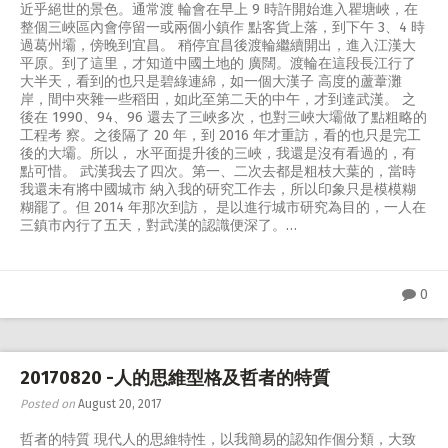
近乎絕世的景色。通常渡 輪會在早上 9 時許開始進入瞿塘峽，在
整個三峽區內會停留一或兩個小鎮作 點客貨上落，到下午 3、4 時
過葛州壩，傍晚到宜昌。 稍停宜昌後渡輪繼續開出，進入江漢大
平原。到了這里，才知道中國土地的 廣闊。渡輪在這段長江行了
大半天，看到的也只是碧綠連綿，如一個大漢子 高度的蘆葦灘
岸，間中夾雜一些稻田，如此至第二天的中午，才到達武漢。 之
後在 1990、94、96 還去了三峽多次，也對三峽大壩做了點粗略的
工程考 察。之後隔了 20 年，到 2016 年才重訪，看的也只是完工
後的大壩。所以， 水平面提升後的三峽，我還是沒有看過的，有
點可惜。 武漢我去了四次。第一、二次去都是粗枝大葉的，當時
我還未有將中國城市 納入我的研究工作去，所以印象只是模模糊
糊罷了。但 2014 年那次到訪， 是以進行城市研究為目的，一人在
三鎮市內行了五天，對武漢的認識便深了。…
0
20170820 -人的思維型格及哲者的特質
Posted on
August 20, 2017
哲者的特質 現代人的思維特性，以我簡易的認知作個分類，大致