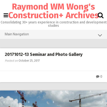
Skip
Raymond WM Wong's
to
content
Construction+ Archives
Consolidating 30+ years experience in construction and development
studies
Main Navigation
Grid View
About me
20171012-13 Seminar and Photo Gallery
Homepage@CityU
Posted on
October 25, 2017
Photos of the Month
0
What’s new
Activities
RW 3.0
RW 1.0