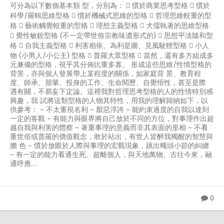
可分為以下數個基本類 型，分別為：  慣於商業思考型格  慣於
科學/羅輯思維型格  慣於機械式思維的型格  哲理思維較重的型
格  藝術觸覺較重的型格  理想主義型格  犬儒執著的思維型格
 覺性敏銳型格 (不一定帶世俗宗教味濃形式的)  思想平淡隨和型
格  自我主義型格  利害相依、為利是圖、見風駛艃型格  小人
物 (小男人/小公主) 型格  普羅大眾型格  當然，還有多方組成多
元兼備的型格，視乎其分佈比重多寡。 形成這些思維/性情型格的
背景，亦與個人發展帶上某程度的關係，如家庭背 景、教育程
度、師承、朋輩、投身的工作、生命閱歷、自覺悟性，甚至是際
遇有關，不易妄下定論。這裡我對哲理思考型格的人的性情特別感
興趣，我 試將這類型格的人物其特性，用我的理解歸納如下，以
供參考： – 不太重視名利 – 厭惡浮誇 – 能約束過度的自我以達到
一定的客觀 – 有能力與眼界將自己放於不同的方位，對事理作出超
越自我與利害的體察 – 著重事理的意義而非其表面的形相 – 不看
重世俗或普羅的價值觀念，敢於站出，有世人皆醉我獨醒的智慧與
膽 色 – 慣於放眼於人際與事理的宏觀現象，跳出蠅頭小節的糾纏
– 有一定的能力看通生死、超離個人，與天地萬物、古往今來，融
通呼應…
0