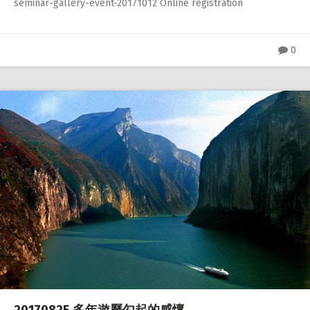
seminar-gallery-event-20171012 Online registration
0
20170825 多年遊歷勾起的感懷