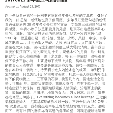
Posted on
August 25, 2017
以下是我看完我的一位同事有關其多年長江遊歷的文章後，引起了
我的一點 思緒，感懷地也寫了個回應。 多年長江遊歷勾起的感懷
看過你寫過去 30 多年多次長江遊的文章，文筆道出你細緻的經歷
與感受。 年青小夥子缺乏那歲月的見證，是寫不出這些觀察和心
得的。佩服。 我的經歷與你的也很近似。我第一次過三峽也是
1983 年，從重慶出發，經 涪陵、豐都、忠縣、萬縣、奉節、白帝
城等縣市 ….，才開始進入三峽。之後 再經宜昌，入江漢大平原，
最後在武漢下船。 那時還未聽聞興建三峽大壩的消息。當年我自
重慶沿長江而下，遊的時間是 十月，屬低水位的月份，途中所見
的縣市，長冮都在縣市下數十米之處。每 到一停靠點，渡輪都會
停下最少三數小時，主要是卸下或裝上貨物。當年這 些縣市對外
的物資及人流交通，主要還是依靠這些渡輪。最後一個傍晚，船
會在奉節停一個晚上，待天明才進入凶險水急的峽區。 每到要停
靠的縣市，只見數以十計的挑夫排著隊，形成一條人鏈似的將船上
卸下的貨物挑上二、三百級的石梯，挑運到市內。當地生活之艱
辛，可想而 見。當時我在涪陵、萬縣及奉節，均有下船一遊。那
時這些縣市仍保持一份 頗原始樸素的人情風貌。沿級而上的街
道、簡陋的建築、吊腳樓、地道的食 品，叫人難忘。現在，這些
都成為歷史陳跡了。Everything becomes a lost heritage. 三峽的
氣勢真也懾人，尤其是瞿塘峡與巫峽一段。三峽全長約 130 公里，
每 次遊經三峽，我都會坐在甲板上貪婪地觀賞兩岸的風光。沿峽
而下，既有壯 闊的灘面亦有高懸的危崖峭壁，叫我怎能錯過這些